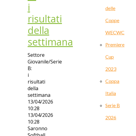
i
delle
risultati
Coppe
della
WECWC
settimana
Premiere
Settore
Cup
Giovanile/Serie
B:
2023
i
Coppa
risultati
della
Italia
settimana
13/04/2026
Serie B
10:28
13/04/2026
2026
10:28
Saronno
Softball