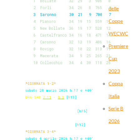
1 Bollate 32 29 3 906 0
2 Forlì 34 26 8 765 4
delle
3 Saronno 30 21 9 700 7
Coppe
4 Pianoro 34 19 15 559 11
5 New Bollate 36 19 17 528 12
WECWC
6 Castelfranco 34 16 18 471 14
7 Caronno 32 13 19 406 16
Premiere
8 Rovigo 32 10 22 313 19
9 Macerata 34 9 25 265 21
Cup
10 Collecchio 34 4 30 118 26
2023
Coppa
*GIORNATA 1-2*
sabato 28 marzo 2026 h.17 e +40'
Italia
DRA-SAR
7:11
-
8:3
[h13]
COL-ROV
7:3 - 3:12 (5)
Serie B
MAC-FOR
5:14 - 1:11 (4)
[h15]
NBO-BOL
4:10 - 1:3
[6/4 h12]
2026
PIA-CAR
11:4 (6) - 4:2
[h12]
*GIORNATA 3-4*
sabato 4 aprile 2026 h.17 e +40'