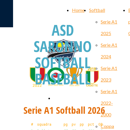
Home
Softball
Serie A1
ASD
2025
SARONNO
Serie A1
SOFTBALL
2024
Serie A1
BASEBALL
2023
Serie A1
Roster 2026
2022-
Serie A1 Softball 2026
2000
# squadra pg pv pp pct GB
Coppa