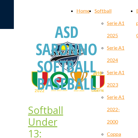
Home
Softball
Serie A1
ASD
2025
SARONNO
Serie A1
SOFTBALL
2024
Serie A1
BASEBALL
2023
Serie A1
Softball
2022-
Under
2000
13:
Coppa