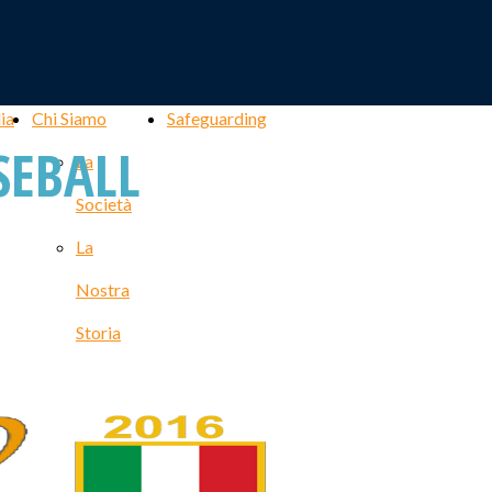
ia
Chi Siamo
Safeguarding
SEBALL
La
Società
La
Nostra
Storia