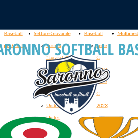
Baseball
Settore Giovanile
Baseball
Multimed
ARONNO SOFTBALL BA
per Ciechi
Torneo
Serie
"Luraschi"
C
Torneo
2024
"Giancarlo
Serie
Bianchi"
C
Under 19
2023
Under