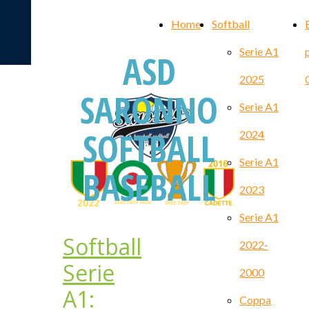
Home
Softball
Serie A1
ASD
2025
SARONNO
Serie A1
SOFTBALL
2024
Serie A1
BASEBALL
2023
Serie A1
Softball
2022-
Serie
2000
A1:
Coppa