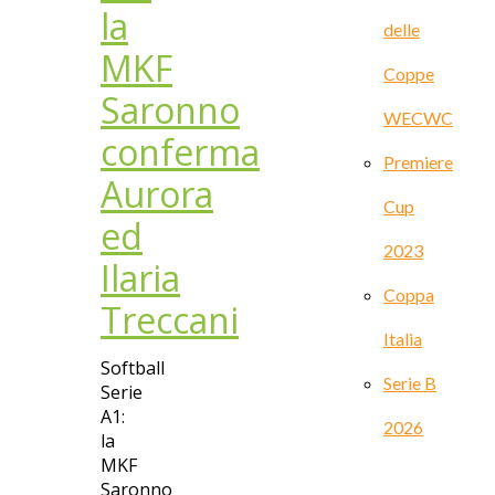
la
delle
MKF
Coppe
Saronno
WECWC
conferma
Premiere
Aurora
Cup
ed
2023
Ilaria
Coppa
Treccani
Italia
Softball
Serie B
Serie
A1:
2026
la
MKF
Saronno